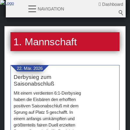
Dashboard
NAVIGATION
News
1. Mannschaft
Teams
Verein
Sponsoren / Partner
22. Mär. 2026
Derbysieg zum
Fanzone
Saisonabschluß
Mit einem verdienten 6:1-Derbysieg
haben die Eisbären den erhofften
positiven Saisonabschluß mit dem
Sprung auf Platz 5 geschafft. In
einem anfangs umkämpften und
größtenteils fairen Duell erzielten