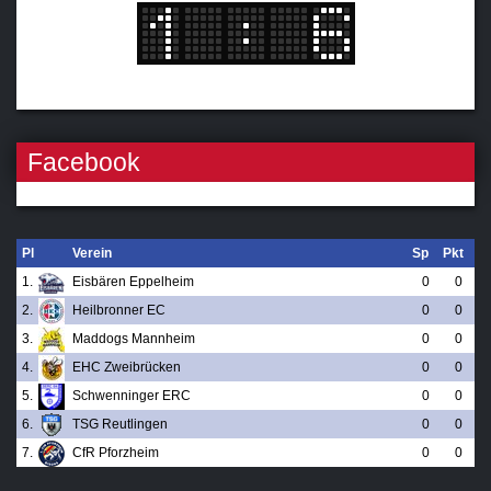
Facebook
Pl
Verein
Sp
Pkt
1.
Eisbären Eppelheim
0
0
2.
Heilbronner EC
0
0
3.
Maddogs Mannheim
0
0
4.
EHC Zweibrücken
0
0
5.
Schwenninger ERC
0
0
6.
TSG Reutlingen
0
0
7.
CfR Pforzheim
0
0