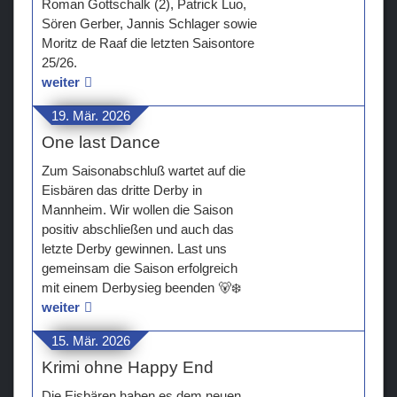
Roman Gottschalk (2), Patrick Luo,
Sören Gerber, Jannis Schlager sowie
Moritz de Raaf die letzten Saisontore
25/26.
weiter
19. Mär. 2026
One last Dance
Zum Saisonabschluß wartet auf die
Eisbären das dritte Derby in
Mannheim. Wir wollen die Saison
positiv abschließen und auch das
letzte Derby gewinnen. Last uns
gemeinsam die Saison erfolgreich
mit einem Derbysieg beenden 🐻‍❄️
weiter
15. Mär. 2026
Krimi ohne Happy End
Die Eisbären haben es dem neuen